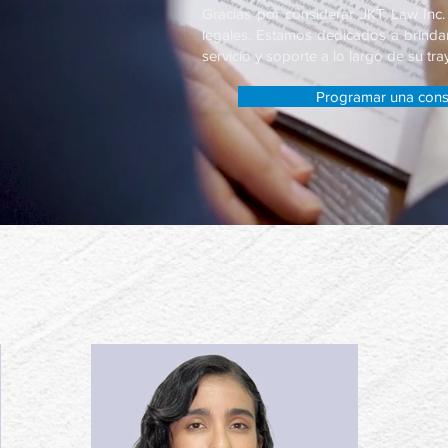
Gracias por considerar JKT Law Inc
legales. Estamos dedicados a brindar
servicio y soporte a lo largo de su tray
Programar una cons