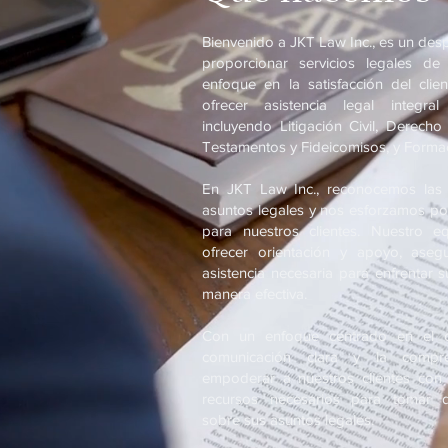
Bienvenido a JKT Law Inc., es un des
proporcionar servicios legales de
enfoque en la satisfacción del clie
ofrecer asistencia legal integra
incluyendo Litigación Civil, Derecho 
Testamentos y Fideicomisos, y Forma
En JKT Law Inc., reconocemos las 
asuntos legales y nos esforzamos por
para nuestros clientes. Nuestro e
ofrecer orientación y apoyo, aseg
asistencia necesaria para enfrentar 
manera efectiva.
Con un enfoque centrado en el cli
comunicación clara y la compr
empoderar a nuestros clientes con 
recursos necesarios para tomar d
sobre sus asuntos legales.