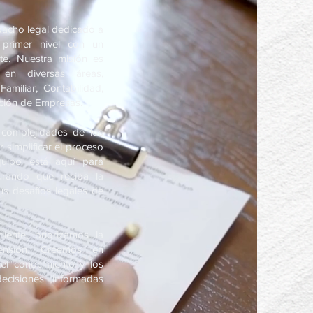
pacho legal dedicado a
 primer nivel con un
nte. Nuestra misión es
l en diversas áreas,
Familiar, Contabilidad,
ción de Empresas.
complejidades de los
 simplificar el proceso
quipo está aquí para
urando que reciba la
sus desafíos legales de
ente, priorizamos la
ensión. Creemos en
el conocimiento y los
ecisiones informadas