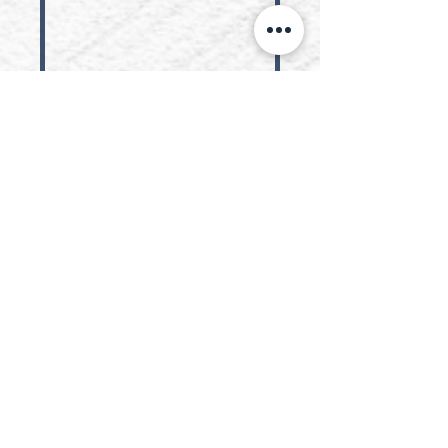
Bienes
raíces
JKT Law Inc. ofrece servicios
inmobiliarios de primer nivel,
brindando soluciones legales
personalizadas para todas sus